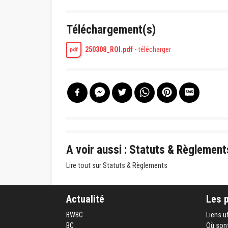
Téléchargement(s)
250308_ROI.pdf
-
télécharger
pdf
A voir aussi : Statuts & Règlement
Lire tout sur Statuts & Règlements
Actualité
Les 
BWBC
Liens u
BC
Où sont