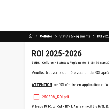
Cellules
Statuts & Règlements
ROI 202
ROI 2025-2026
BWBC : Cellules > Statuts & Règlements
dim 30 mars 2
Veuillez trouver la dernière version du ROI a
ATTENTION
: ce ROI n'entre en application qu
250308_ROI.pdf
© Source
BWBC
.
par
CATHELYNS, Audrey
- modifié le
30/03/20