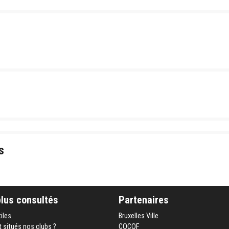
s
plus consultés
Partenaires
tiles
Bruxelles Ville
 situés nos clubs ?
COCOF