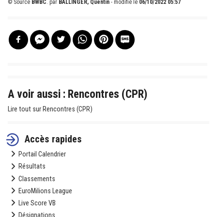
© Source
BWBC
.
par
BALLINGER, Quentin
- modifié le
06/10/2022 05:57
A voir aussi : Rencontres (CPR)
Lire tout sur Rencontres (CPR)
Accès rapides
Portail Calendrier
Résultats
Classements
EuroMilions League
Live Score VB
Désignations