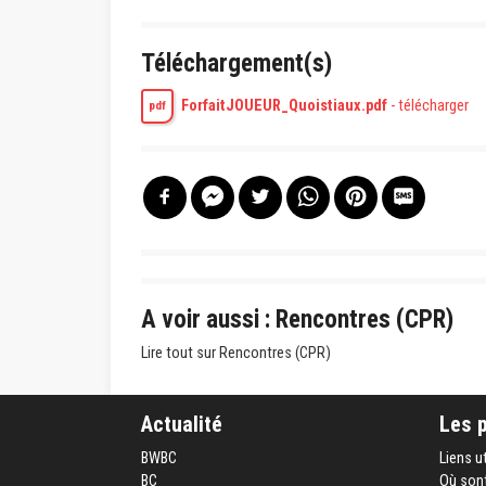
Téléchargement(s)
ForfaitJOUEUR_Quoistiaux.pdf
-
télécharger
pdf
A voir aussi : Rencontres (CPR)
Lire tout sur Rencontres (CPR)
Actualité
Les 
BWBC
Liens u
BC
Où sont