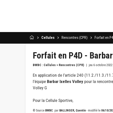
Cellules
Rencontres (CPR)
Forfait en P4
Forfait en P4D - Barbar
BWBC : Cellules > Rencontres (CPR)
jeu 6 octobre 2022
En application de l’article 240 (11.2./11.3./11
l’équipe
Barbar Ixelles Volley
pour la rencont
Volley G
Pour la Cellule Sportive,
© Source
BWBC
.
par
BALLINGER, Quentin
- modifié le
06/10/20