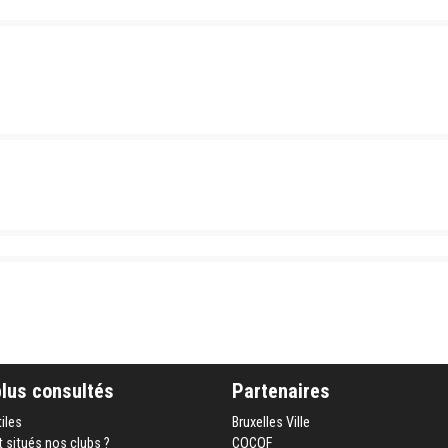
plus consultés
Partenaires
tiles
Bruxelles Ville
 situés nos clubs ?
COCOF