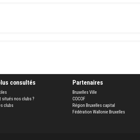
plus consultés
Partenaires
tiles
Bruxelles Ville
 situés nos clubs ?
COCOF
es clubs
Région Bruxelles capital
Fédération Wallonie Bruxelles