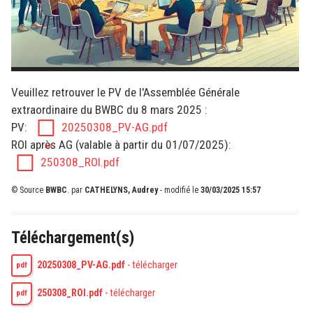
Veuillez retrouver le PV de l'Assemblée Générale
extraordinaire du BWBC du 8 mars 2025 :
PV:
20250308_PV-AG.pdf
ROI après AG (valable à partir du 01/07/2025):
250308_ROI.pdf
© Source
BWBC
.
par
CATHELYNS, Audrey
- modifié le
30/03/2025 15:57
Téléchargement(s)
20250308_PV-AG.pdf
-
télécharger
pdf
250308_ROI.pdf
-
télécharger
pdf