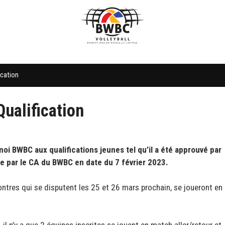
ication
ualification
noi BWBC aux qualifications jeunes tel qu’il a été approuvé par
re par le CA du BWBC en date du 7 février 2023.
ntres qui se disputent les 25 et 26 mars prochain, se joueront en
il n’y a que 2 équipes inscrites se jouent en match aller/retour et