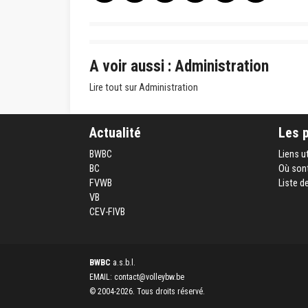
A voir aussi : Administration
Lire tout sur Administration
Actualité
Les 
BWBC
Liens u
BC
Où sont
FVWB
Liste d
VB
CEV-FIVB
BWBC
a.s.b.l.
EMAIL: contact@volleybw.be
© 2004-2026. Tous droits réservé.