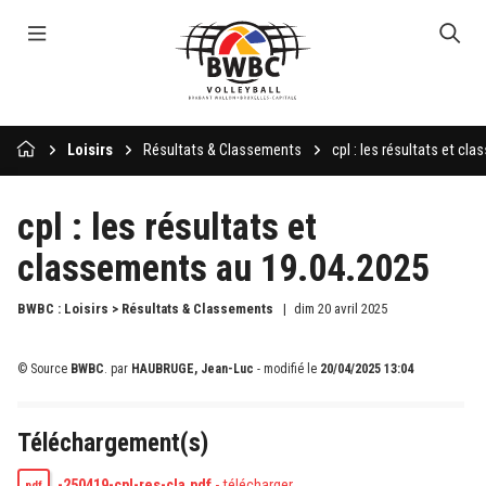
Loisirs
Résultats & Classements
cpl : les résultats et c
cpl : les résultats et
classements au 19.04.2025
BWBC : Loisirs > Résultats & Classements
dim 20 avril 2025
© Source
BWBC
.
par
HAUBRUGE, Jean-Luc
- modifié le
20/04/2025 13:04
Téléchargement(s)
-250419-cpl-res-cla.pdf
-
télécharger
pdf